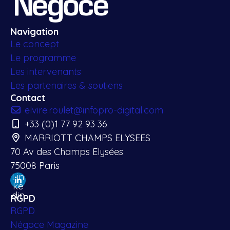
Navigation
Le concept
Le programme
Les intervenants
Les partenaires & soutiens
Contact
elvire.roulet@infopro-digital.com
+33 (0)1 77 92 93 36
MARRIOTT CHAMPS ELYSEES
70 Av des Champs Elysées
75008 Paris
Lin
ke
din
RGPD
RGPD
Négoce Magazine