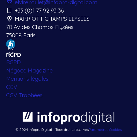
elvire.roulet@infopro-digital.com
+33 (0)1 77 92 93 36
MARRIOTT CHAMPS ELYSEES
70 Av des Champs Elysées
75008 Paris
Lin
ke
din
RGPD
RGPD
Négoce Magazine
Mentions légales
CGV
CGV Trophées
© 2024 Infopro Digital - Tous droits réservés
Paramètres Cookies