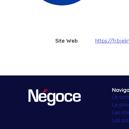
Site Web
https://fr.bjel
Naviga
Le con
Le pr
Les in
Les par