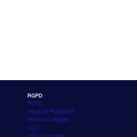
RGPD
RGPD
Négoce Magazine
Mentions légales
CGV
CGV Trophées