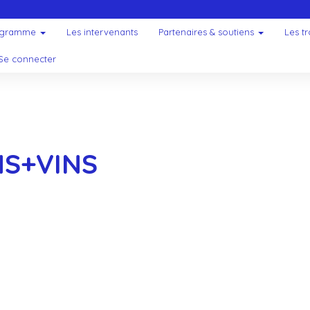
ogramme
Les intervenants
Partenaires & soutiens
Les t
Se connecter
NS+VINS