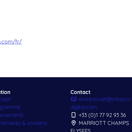
in.com/fr/
tion
Contact
cept
elvire.roulet@infopro-
ogramme
digital.com
tervenants
+33 (0)1 77 92 93 36
tenaires & soutiens
MARRIOTT CHAMPS
ELYSEES