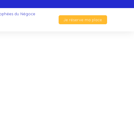
rophées du Négoce
Je réserve ma place